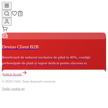
Devino Client B2B
Beneficiază de reduceri exclusive de până la 40%, condiții
preferențiale de plată și suport dedicat pentru afacerea ta
Aplică Acum
© 2026 CASA. Toate drepturile rezervate.
Setări cookie-uri